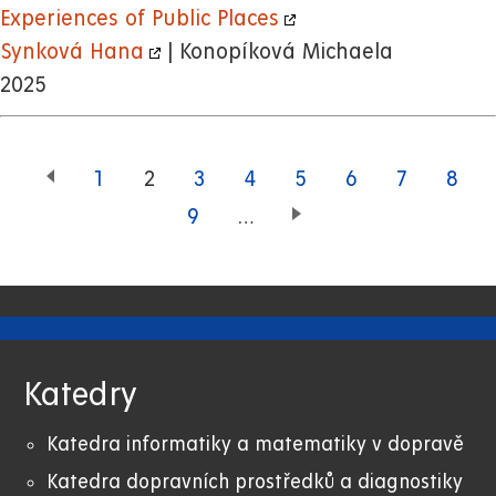
Experiences of Public Places
Synková Hana
| Konopíková Michaela
2025
Page
1
Aktuální
2
Page
3
Page
4
Page
5
Page
6
Page
7
Page
8
stránka
Page
9
…
Katedry
Katedra informatiky a matematiky v dopravě
Katedra dopravních prostředků a diagnostiky