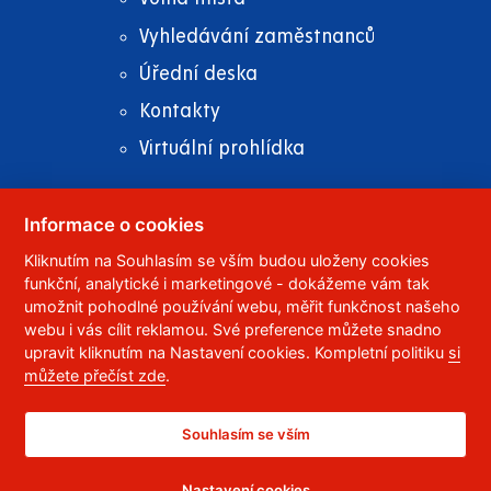
Vyhledávání zaměstnanců
Úřední deska
Kontakty
Virtuální prohlídka
Informace o cookies
Kliknutím na Souhlasím se vším budou uloženy cookies
© 2023
Univerzita Pardubice
,
Studentská 95
,
funkční, analytické i marketingové - dokážeme vám tak
532 10
Pardubice 2
umožnit pohodlné používání webu, měřit funkčnost našeho
Telefon:
466 036 111, 466 036 112, 466 036 113
webu i vás cílit reklamou. Své preference můžete snadno
upravit kliknutím na Nastavení cookies. Kompletní politiku
si
,
Správce webu
RSS
můžete přečíst zde
.
ID datové schránky:
f5vj9hu
Prohlášení o přístupnosti
Souhlasím se vším
Nastavení cookies