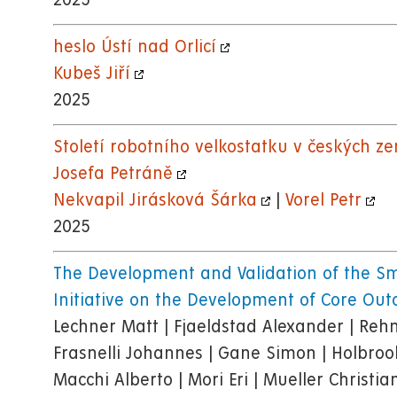
2025
heslo Ústí nad Orlicí
Kubeš Jiří
2025
Století robotního velkostatku v českých 
Josefa Petráně
Nekvapil Jirásková Šárka
|
Vorel Petr
2025
The Development and Validation of the Sm
Initiative on the Development of Core Outco
Lechner Matt | Fjaeldstad Alexander | Reh
Frasnelli Johannes | Gane Simon | Holbrook E
Macchi Alberto | Mori Eri | Mueller Christia