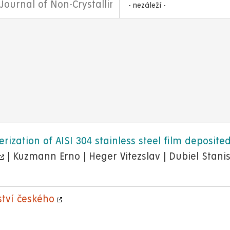
- nezáleží -
rization of AISI 304 stainless steel film deposi
| Kuzmann Erno | Heger Vitezslav | Dubiel Stani
tví českého