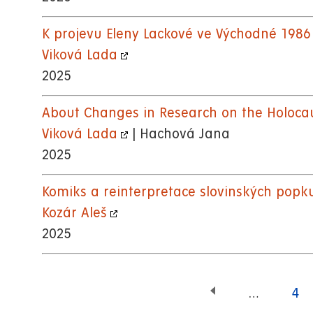
K projevu Eleny Lackové ve Východné 1986
Viková Lada
2025
About Changes in Research on the Holocaus
Viková Lada
| Hachová Jana
2025
Komiks a reinterpretace slovinských popk
Kozár Aleš
2025
…
Pa
4