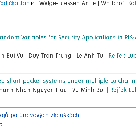
Vodička Jan
| Welge-Luessen Antje | Whitcroft Kat
 Random Variables for Security Applications in RI
 Bui Vu | Duy Tran Trung | Le Anh-Tu |
Rejfek Lu
 short-packet systems under multiple co-channe
hanh Nhan Nguyen Huu | Vu Minh Bui |
Rejfek Lu
pojů po únavových zkouškách
ip