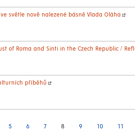
 ve světle nově nalezené básně Vlada Oláha
t of Roma and Sinti in the Czech Republic / Refl
ulturních příběhů
ge
Page
5
Page
6
Page
7
Aktuální
8
Page
9
Page
10
Page
11