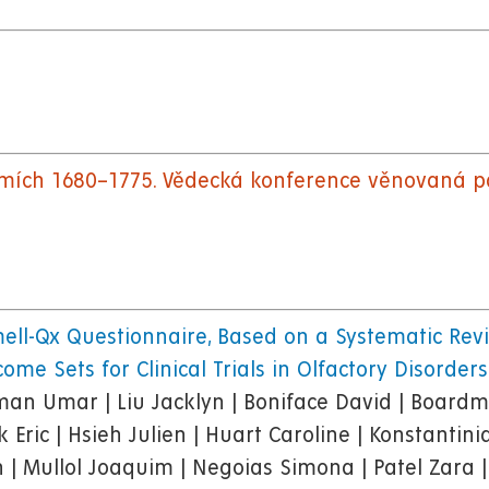
zemích 1680–1775. Vědecká konference věnovaná 
ell-Qx Questionnaire, Based on a Systematic Rev
me Sets for Clinical Trials in Olfactory Disorders
man Umar | Liu Jacklyn | Boniface David | Board
ric | Hsieh Julien | Huart Caroline | Konstantinidi
n | Mullol Joaquim | Negoias Simona | Patel Zara | 