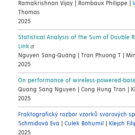
Ramakrishnan Vijay | Rombaux Philippe |
Thomas
2025
Statistical Analysis of the Sum of Double
Link
Nguyen Sang-Quang | Tran Phuong T | Minh
2025
On performance of wireless-powered-based
Quang Sang Nguyen | Cong Hung Tran | K
2025
Fraktografický rozbor vzorků svarových s
Schmidová Eva
|
Culek Bohumil
|
Klejch Fil
2025