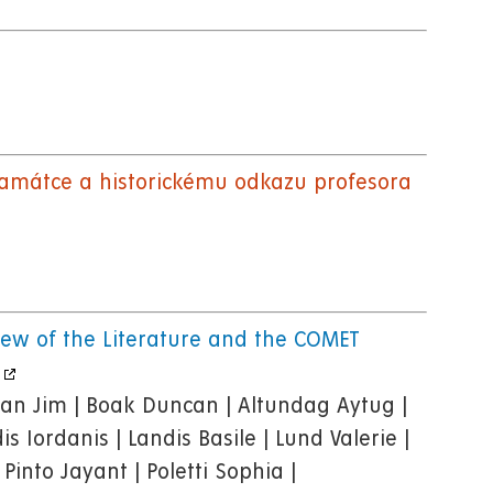
památce a historickému odkazu profesora
iew of the Literature and the COMET
man Jim | Boak Duncan | Altundag Aytug |
s Iordanis | Landis Basile | Lund Valerie |
Pinto Jayant | Poletti Sophia |