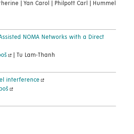
herine | Yan Carol | Philpott Carl | Hummel
S-Assisted NOMA Networks with a Direct
boš
| Tu Lam-Thanh
l interference
boš