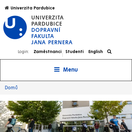
Přejít
Univerzita Pardubice
k
UNIVERZITA
hlavnímu
PARDUBICE
obsahu
DOPRAVNÍ
FAKULTA
JANA PERNERA
Login:
Zaměstnanci
Studenti
English
|
Menu
Domů
Drobečková
navigace