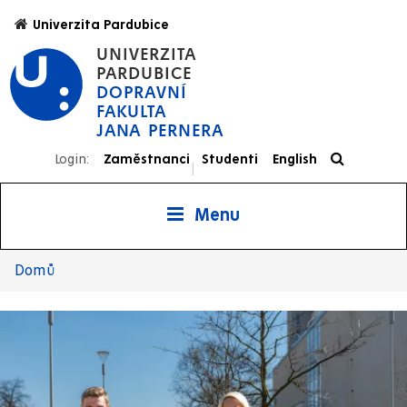
Přejít
Univerzita Pardubice
k
UNIVERZITA
hlavnímu
PARDUBICE
obsahu
DOPRAVNÍ
FAKULTA
JANA PERNERA
Login:
Zaměstnanci
Studenti
English
|
Menu
Domů
Drobečková
navigace