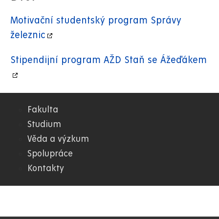
Motivační studentský program Správy
železnic
Stipendijní program AŽD Staň se Ážeďákem
Fakulta
02.
Studium
Věda a výzkum
DFJP
Spolupráce
Kontakty