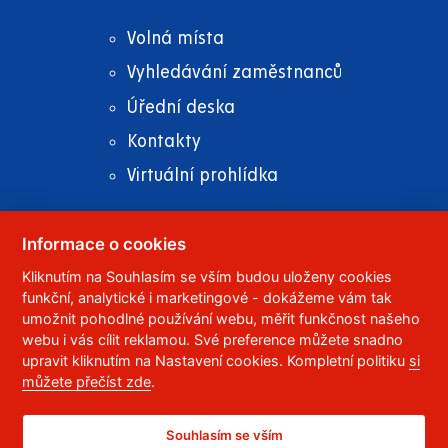
Volná místa
Vyhledávání zaměstnanců
Úřední deska
Kontakty
Virtuální prohlídka
Informace o cookies
Kliknutím na Souhlasím se vším budou uloženy cookies
© 2023
Univerzita Pardubice
,
Studentská 95
,
funkční, analytické i marketingové - dokážeme vám tak
532 10
Pardubice 2
umožnit pohodlné používání webu, měřit funkčnost našeho
Telefon:
466 036 111, 466 036 112, 466 036 113
webu i vás cílit reklamou. Své preference můžete snadno
upravit kliknutím na Nastavení cookies. Kompletní politiku
si
,
Správce webu
RSS
můžete přečíst zde
.
ID datové schránky:
f5vj9hu
Prohlášení o přístupnosti
Souhlasím se vším