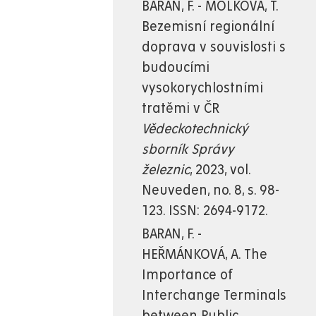
BARAN, F. - MOLKOVÁ, T.
Bezemisní regionální
doprava v souvislosti s
budoucími
vysokorychlostními
tratěmi v ČR
Vědeckotechnický
sborník Správy
železnic
, 2023, vol.
Neuveden, no. 8, s. 98-
123. ISSN: 2694-9172.
BARAN, F. -
HEŘMÁNKOVÁ, A. The
Importance of
Interchange Terminals
between Public