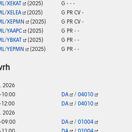
L/XEKAT
(2025)
G - - -
L/XELEA
(2025)
G PR CV -
L/XEPMN
(2025)
G PR CV -
L/YAAPC
(2025)
G PR - -
L/YBKAT
(2025)
G PR - -
L/YEPMN
(2025)
G PR - -
vrh
9. 2026
-10:00
DA
/
04010
-12:00
DA
/
04010
9. 2026
-09:00
DA
/
01004
-11:00
DA
/
01004