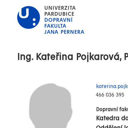
Přejít
UNIVERZITA
k
PARDUBICE
DOPRAVNÍ
hlavnímu
FAKULTA
obsahu
JANA PERNERA
Ing. Kateřina Pojkarová, 
katerina.poj
466 036 395
Dopravní fak
Katedra do