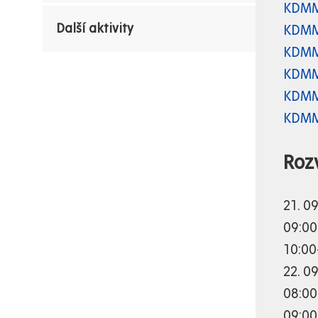
KDMM
Další aktivity
KDMM
KDMM
KDMM
KDMM
KDMM
Roz
21. 0
09:00
10:00
22. 0
08:00
09:00