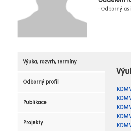
Oddělení lo
Odborný asi
Výuka, rozvrh, termíny
Výu
Odborný profil
KDMM
KDMM
Publikace
KDMM
KDMM
Projekty
KDMM