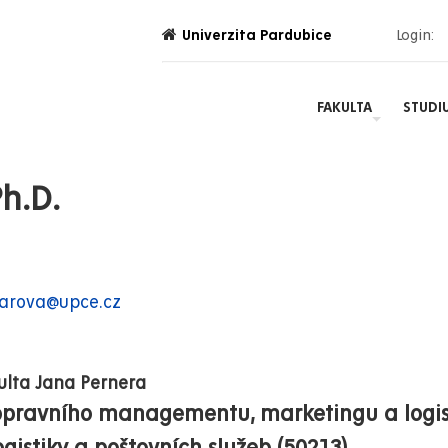
Univerzita Pardubice
Login:
FAKULTA
STUDI
Ph.D.
karova@upce.cz
ulta Jana Pernera
pravního managementu, marketingu a logis