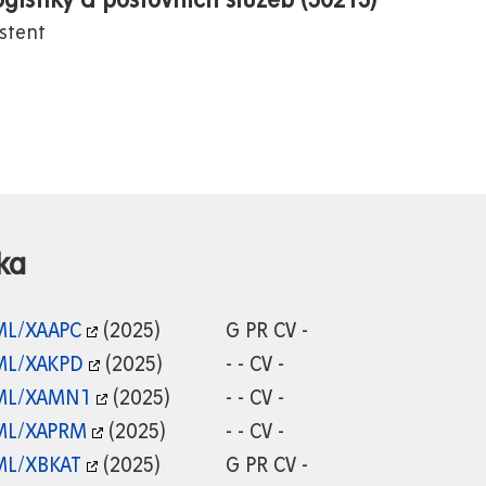
gistiky a poštovních služeb (50213)
stent
ka
L/XAAPC
(2025)
G PR CV -
L/XAKPD
(2025)
- - CV -
L/XAMN1
(2025)
- - CV -
L/XAPRM
(2025)
- - CV -
L/XBKAT
(2025)
G PR CV -