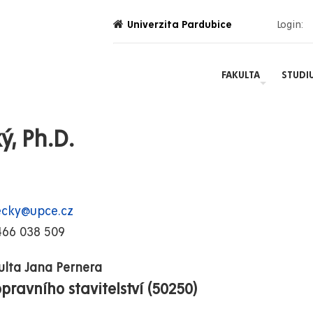
Univerzita Pardubice
Login:
FAKULTA
STUDI
ý, Ph.D.
recky@upce.cz
466 038 509
ulta Jana Pernera
ravního stavitelství (50250)