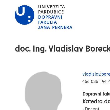
Přejít
UNIVERZITA
k
PARDUBICE
DOPRAVNÍ
hlavnímu
FAKULTA
obsahu
JANA PERNERA
doc. Ing. Vladislav Boreck
vladislav.bo
466 036 194, 
Dopravní fak
Katedra dop
Docent