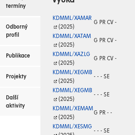
termíny
KDMML/XAMAR
G PR CV -
(2025)
Odborný
profil
KDMML/XATAM
G PR CV -
(2025)
KDMML/XAZLG
Publikace
G PR CV -
(2025)
KDMML/XEGMB
- - - SE
Projekty
(2025)
KDMML/XEGMB
- - - SE
Další
(2025)
aktivity
KDMML/XEMAM
G PR - -
(2025)
KDMML/XESMG
- - - SE