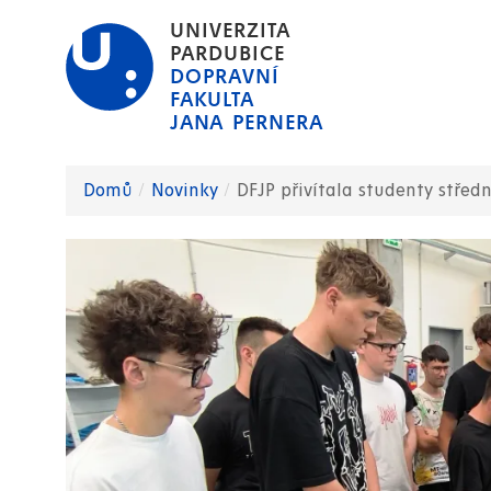
Přejít
UNIVERZITA
k
PARDUBICE
DOPRAVNÍ
hlavnímu
FAKULTA
obsahu
JANA PERNERA
Domů
Novinky
DFJP přivítala studenty středn
Drobečková
navigace