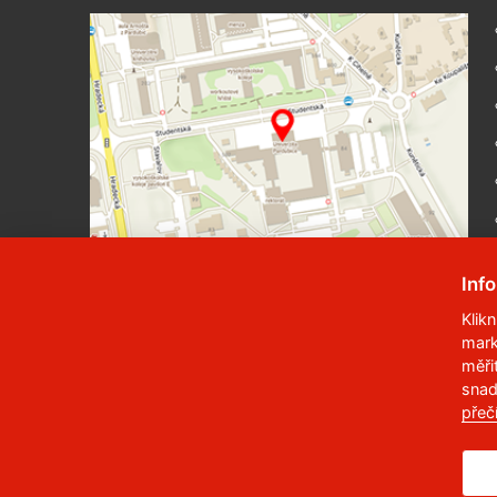
Inf
Klik
mark
© 2023
Univerzita Pardubice
,
Studentská
měři
snad
Telefon:
466 036 111, 466 036 112, 466 03
přeč
,
Správce webu
RSS
ID datové schránky:
f5vj9hu
Prohlášení o přístupnosti