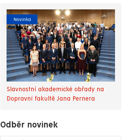
Novinka
Slavnostní akademické obřady na
Dopravní fakultě Jana Pernera
Odběr novinek