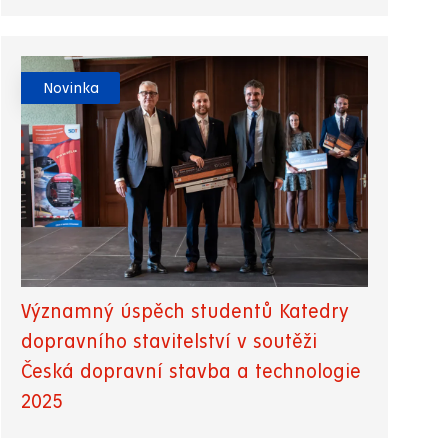
Novinka
Významný úspěch studentů Katedry
dopravního stavitelství v soutěži
Česká dopravní stavba a technologie
2025