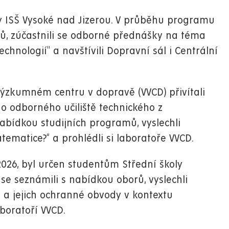
ty ISŠ Vysoké nad Jizerou. V průběhu programu
rů, zúčastnili se odborné přednášky na téma
chnologií" a navštívili Dopravní sál i Centrální
ýzkumném centru v dopravě (VVCD) přivítali
o odborného učiliště technického z
nabídkou studijních programů, vyslechli
matice?“ a prohlédli si laboratoře VVCD.
2026, byl určen studentům Střední školy
se seznámili s nabídkou oborů, vyslechli
a jejich ochranné obvody v kontextu
aboratoří VVCD.