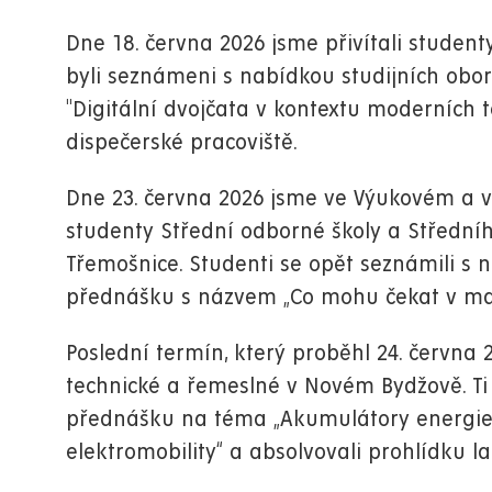
Dne 18. června 2026 jsme přivítali studen
byli seznámeni s nabídkou studijních obo
"Digitální dvojčata v kontextu moderních te
dispečerské pracoviště.
Dne 23. června 2026 jsme ve Výukovém a v
studenty Střední odborné školy a Středníh
Třemošnice. Studenti se opět seznámili s 
přednášku s názvem „Co mohu čekat v mate
Poslední termín, který proběhl 24. června 
technické a řemeslné v Novém Bydžově. Ti 
přednášku na téma „Akumulátory energie 
elektromobility“ a absolvovali prohlídku l