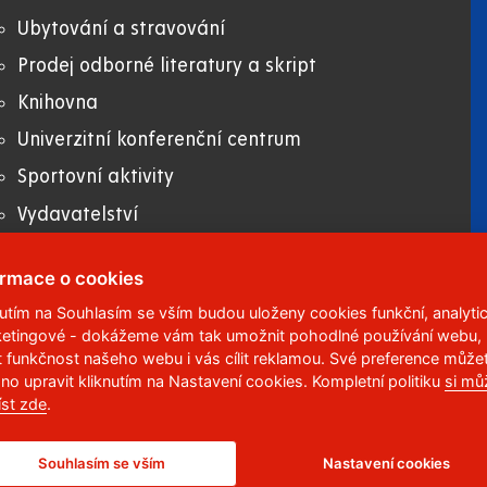
Ubytování a stravování
Prodej odborné literatury a skript
Knihovna
Univerzitní konferenční centrum
Sportovní aktivity
Vydavatelství
Uni zboží
ormace o cookies
nutím na Souhlasím se vším budou uloženy cookies funkční, analytic
etingové - dokážeme vám tak umožnit pohodlné používání webu,
 95
,
532 10
Pardubice 2
t funkčnost našeho webu i vás cílit reklamou. Své preference může
no upravit kliknutím na Nastavení cookies. Kompletní politiku
si mů
6 113
íst zde
.
Souhlasím se vším
Nastavení cookies