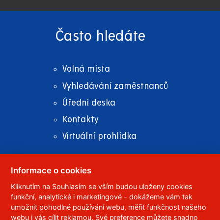
Často hledáte
Volná místa
Vyhledávání zaměstnanců
Úřední deska
Kontakty
Virtuální prohlídka
Informace o cookies
Kliknutím na Souhlasím se vším budou uloženy cookies
© 2023
Univerzita Pardubice
,
Studentská 95
,
funkční, analytické i marketingové - dokážeme vám tak
532 10
Pardubice 2
umožnit pohodlné používání webu, měřit funkčnost našeho
Telefon:
466 036 111, 466 036 112, 466 036 113
webu i vás cílit reklamou. Své preference můžete snadno