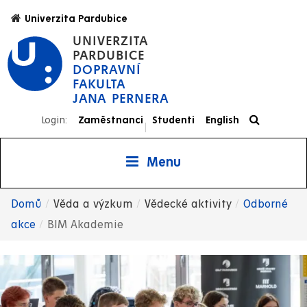
Přejít
Univerzita Pardubice
k
UNIVERZITA
hlavnímu
PARDUBICE
obsahu
DOPRAVNÍ
FAKULTA
JANA PERNERA
Login:
Zaměstnanci
Studenti
English
|
Menu
Domů
Věda a výzkum
Vědecké aktivity
Odborné
Drobečková
akce
BIM Akademie
navigace