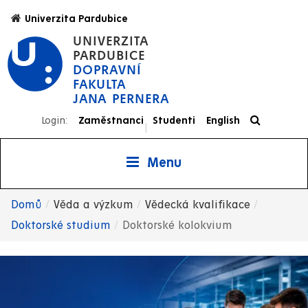
Přejít
Univerzita Pardubice
k
UNIVERZITA
hlavnímu
PARDUBICE
obsahu
DOPRAVNÍ
FAKULTA
JANA PERNERA
Login:
Zaměstnanci
Studenti
English
|
Menu
Domů
Věda a výzkum
Vědecká kvalifikace
Drobečková
Doktorské studium
Doktorské kolokvium
navigace