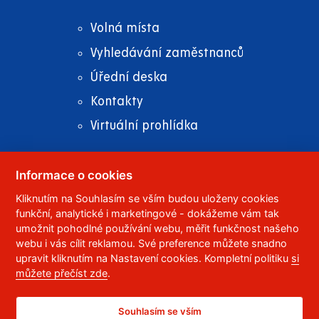
Volná místa
Vyhledávání zaměstnanců
Úřední deska
Kontakty
Virtuální prohlídka
Informace o cookies
Kliknutím na Souhlasím se vším budou uloženy cookies
© 2023
Univerzita Pardubice
,
Studentská 95
,
funkční, analytické i marketingové - dokážeme vám tak
532 10
Pardubice 2
umožnit pohodlné používání webu, měřit funkčnost našeho
Telefon:
466 036 111, 466 036 112, 466 036 113
webu i vás cílit reklamou. Své preference můžete snadno
upravit kliknutím na Nastavení cookies. Kompletní politiku
si
,
Správce webu
RSS
můžete přečíst zde
.
ID datové schránky:
f5vj9hu
Prohlášení o přístupnosti
Souhlasím se vším