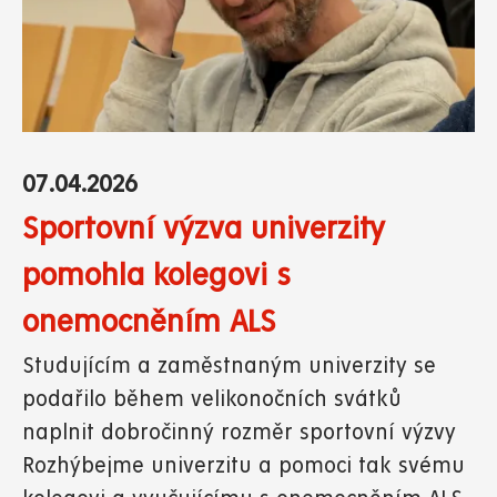
07.04.2026
Sportovní výzva univerzity
pomohla kolegovi s
onemocněním ALS
Studujícím a zaměstnaným univerzity se
podařilo během velikonočních svátků
naplnit dobročinný rozměr sportovní výzvy
Rozhýbejme univerzitu a pomoci tak svému