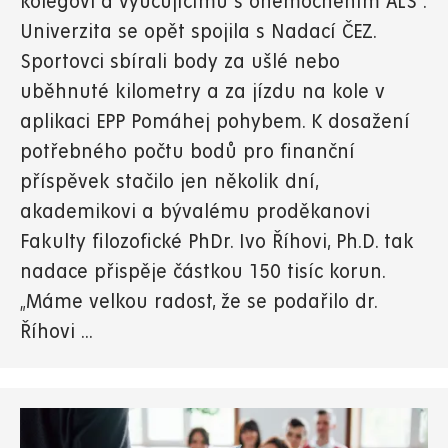
kolegovi a vyučujícímu s onemocněním ALS .
Univerzita se opět spojila s Nadací ČEZ.
Sportovci sbírali body za ušlé nebo
uběhnuté kilometry a za jízdu na kole v
aplikaci EPP Pomáhej pohybem. K dosažení
potřebného počtu bodů pro finanční
příspěvek stačilo jen několik dní,
akademikovi a bývalému proděkanovi
Fakulty filozofické PhDr. Ivo Říhovi, Ph.D. tak
nadace přispěje částkou 150 tisíc korun.
„Máme velkou radost, že se podařilo dr.
Říhovi ...