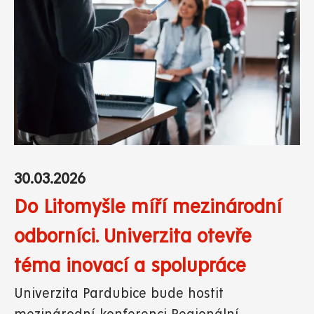
30.03.2026
Do Litomyšle míří mezinárodní
odborníci. Univerzita otevře
téma inovací a spolupráce
Univerzita Pardubice bude hostit