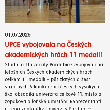
01.07.2026
UPCE vybojovala na Českých
akademických hrách 11 medailí
Studující Univerzity Pardubice vybojovali na
letošních Českých akademických hrách
celkem 11 medailí – pět zlatých a šest
stříbrných. V konkurenci českých vysokých
škol obsadila univerzita celkové 11. místo a
zopakovala loňské umístění. Reprezentanti
a reprezentantky Univerzity Pardubice