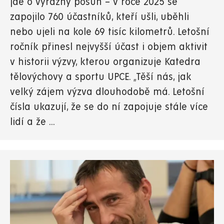
jde o výrazný posun – v roce 2025 se
zapojilo 760 účastníků, kteří ušli, uběhli
nebo ujeli na kole 69 tisíc kilometrů. Letošní
ročník přinesl nejvyšší účast i objem aktivit
v historii výzvy, kterou organizuje Katedra
tělovýchovy a sportu UPCE. „Těší nás, jak
velký zájem výzva dlouhodobě má. Letošní
čísla ukazují, že se do ní zapojuje stále více
lidí a že ...