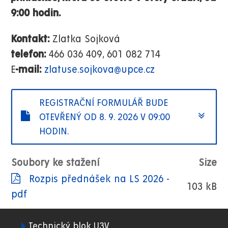
9:00 hodin.
Kontakt:
Zlatka Sojková
telefon:
466 036 409, 601 082 714
E
-mail:
zlatuse.sojkova@upce.cz
REGISTRAČNÍ FORMULÁŘ BUDE
OTEVŘENÝ OD 8. 9. 2026 V 09:00
HODIN.
Soubory ke stažení
Size
Rozpis přednášek na LS 2026 -
103 kB
pdf
Technický blok U3V