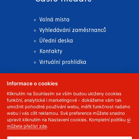
Volná místa
Vyhledávání zaměstnanců
Úřední deska
Kontakty
Virtuální prohlídka
Informace o cookies
Kliknutím na Souhlasím se vším budou uloženy cookies
© 2023
Univerzita Pardubice
,
Studentská 95
,
funkční, analytické i marketingové - dokážeme vám tak
532 10
Pardubice 2
umožnit pohodlné používání webu, měřit funkčnost našeho
Telefon:
466 036 111, 466 036 112, 466 036 113
webu i vás cílit reklamou. Své preference můžete snadno
upravit kliknutím na Nastavení cookies. Kompletní politiku
si
,
Správce webu
RSS
můžete přečíst zde
.
ID datové schránky:
f5vj9hu