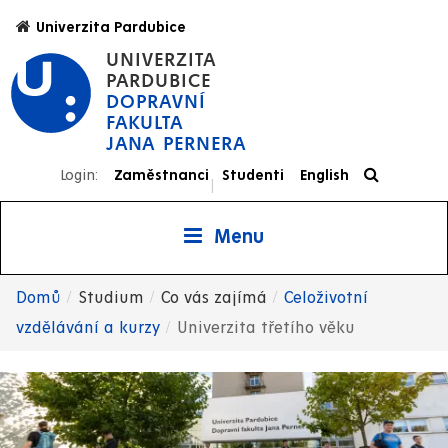
Přejít
Univerzita Pardubice
k
UNIVERZITA
hlavnímu
PARDUBICE
obsahu
DOPRAVNÍ
FAKULTA
JANA PERNERA
Login:
Zaměstnanci
Studenti
English
|
Menu
Domů
Studium
Co vás zajímá
Celoživotní
Drobečková
vzdělávání a kurzy
Univerzita třetího věku
navigace