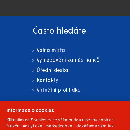
Často hledáte
Volná místa
Vyhledávání zaměstnanců
Úřední deska
Kontakty
Virtuální prohlídka
Informace o cookies
© 2023
Univerzita Pardubice
,
Studentská 95
,
Kliknutím na Souhlasím se vším budou uloženy cookies
funkční, analytické i marketingové - dokážeme vám tak
532 10
Pardubice 2