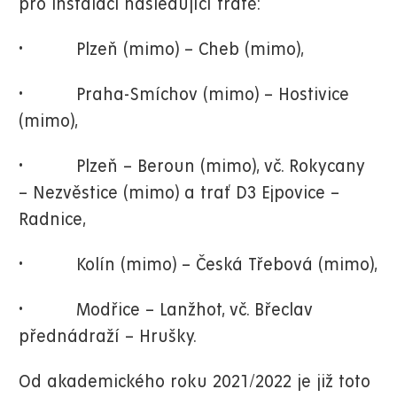
pro instalaci následující tratě:
• Plzeň (mimo) – Cheb (mimo),
• Praha-Smíchov (mimo) – Hostivice
(mimo),
• Plzeň – Beroun (mimo), vč. Rokycany
– Nezvěstice (mimo) a trať D3 Ejpovice –
Radnice,
• Kolín (mimo) – Česká Třebová (mimo),
• Modřice – Lanžhot, vč. Břeclav
přednádraží – Hrušky.
Od akademického roku 2021/2022 je již toto