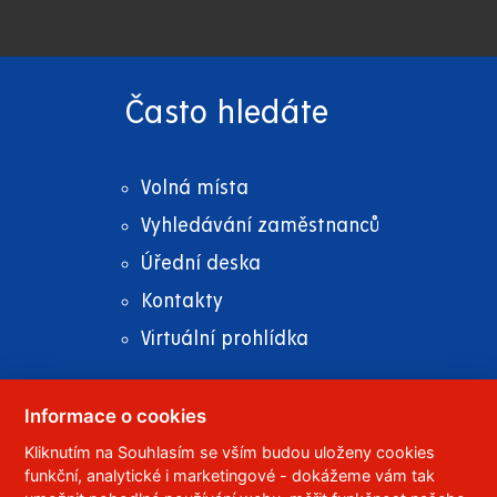
Často hledáte
Volná místa
Vyhledávání zaměstnanců
Úřední deska
Kontakty
Virtuální prohlídka
Informace o cookies
Kliknutím na Souhlasím se vším budou uloženy cookies
© 2023
Univerzita Pardubice
,
Studentská 95
,
funkční, analytické i marketingové - dokážeme vám tak
532 10
Pardubice 2