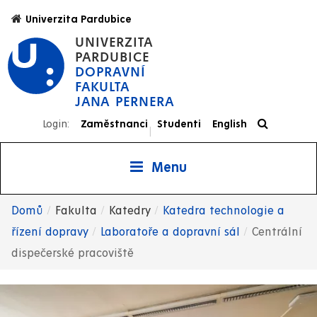
Přejít
Univerzita Pardubice
k
UNIVERZITA
hlavnímu
PARDUBICE
obsahu
DOPRAVNÍ
FAKULTA
JANA PERNERA
Login:
Zaměstnanci
Studenti
English
|
Menu
Domů
Fakulta
Katedry
Katedra technologie a
Drobečková
řízení dopravy
Laboratoře a dopravní sál
Centrální
dispečerské pracoviště
navigace