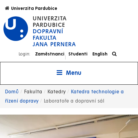
Přejít
Univerzita Pardubice
k
UNIVERZITA
hlavnímu
PARDUBICE
obsahu
DOPRAVNÍ
FAKULTA
JANA PERNERA
Login:
Zaměstnanci
Studenti
English
|
Menu
Domů
Fakulta
Katedry
Katedra technologie a
Drobečková
řízení dopravy
Laboratoře a dopravní sál
navigace