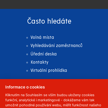
Často hledáte
Volná místa
Vyhledávání zaměstnanců
Úřední deska
Kontakty
Virtuální prohlídka
Informace o cookies
Kliknutím na Souhlasím se vším budou uloženy cookies
© 2023
Univerzita Pardubice
,
Studentská 95
,
funkční, analytické i marketingové - dokážeme vám tak
532 10
Pardubice 2
umožnit pohodlné používání webu, měřit funkčnost našeho