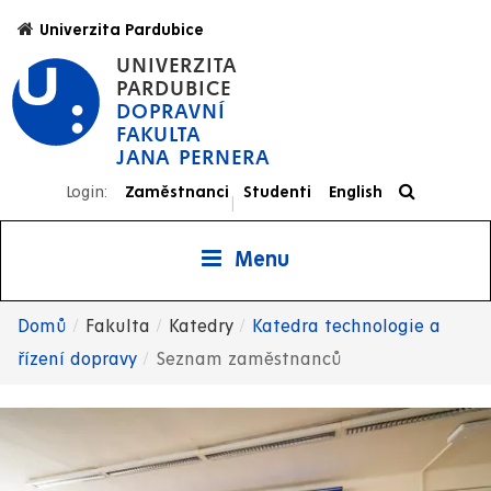
Přejít
Univerzita Pardubice
k
UNIVERZITA
hlavnímu
PARDUBICE
obsahu
DOPRAVNÍ
FAKULTA
JANA PERNERA
Login:
Zaměstnanci
Studenti
English
|
Menu
Domů
Fakulta
Katedry
Katedra technologie a
Drobečková
řízení dopravy
Seznam zaměstnanců
navigace