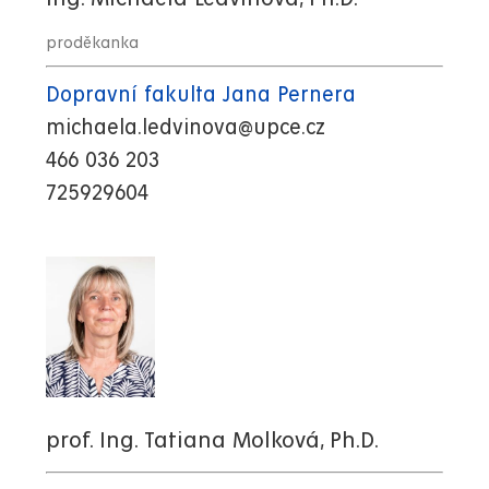
proděkanka
Dopravní fakulta Jana Pernera
michaela.ledvinova@upce.cz
466 036 203
725929604
prof. Ing. Tatiana Molková, Ph.D.