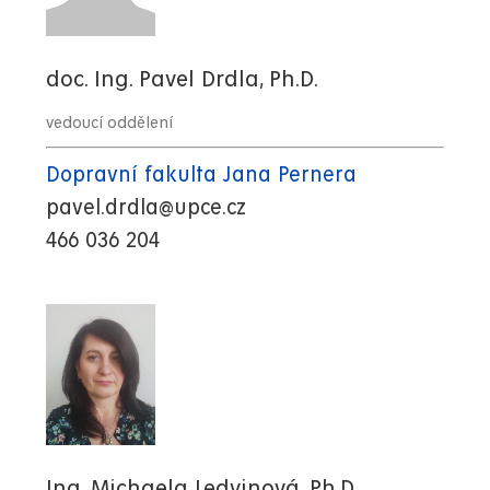
doc. Ing. Pavel Drdla, Ph.D.
vedoucí oddělení
Dopravní fakulta Jana Pernera
pavel.drdla@upce.cz
466 036 204
Ing. Michaela Ledvinová, Ph.D.