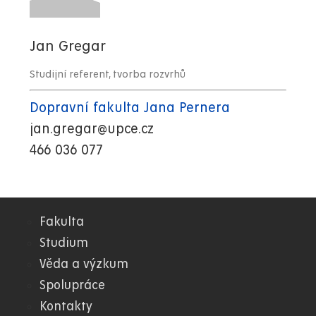
Jan Gregar
Studijní referent, tvorba rozvrhů
Dopravní fakulta Jana Pernera
jan.gregar@upce.cz
466 036 077
Fakulta
02.
Studium
Věda a výzkum
DFJP
Spolupráce
Kontakty