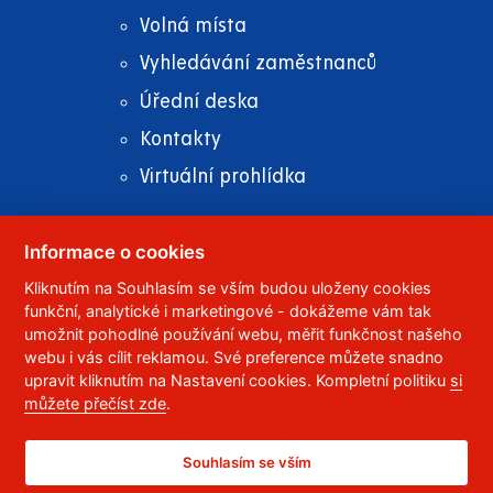
Volná místa
Vyhledávání zaměstnanců
Úřední deska
Kontakty
Virtuální prohlídka
Informace o cookies
Kliknutím na Souhlasím se vším budou uloženy cookies
© 2023
Univerzita Pardubice
,
Studentská 95
,
funkční, analytické i marketingové - dokážeme vám tak
532 10
Pardubice 2
umožnit pohodlné používání webu, měřit funkčnost našeho
Telefon:
466 036 111, 466 036 112, 466 036 113
webu i vás cílit reklamou. Své preference můžete snadno
upravit kliknutím na Nastavení cookies. Kompletní politiku
si
,
Správce webu
RSS
můžete přečíst zde
.
ID datové schránky:
f5vj9hu
Prohlášení o přístupnosti
Souhlasím se vším