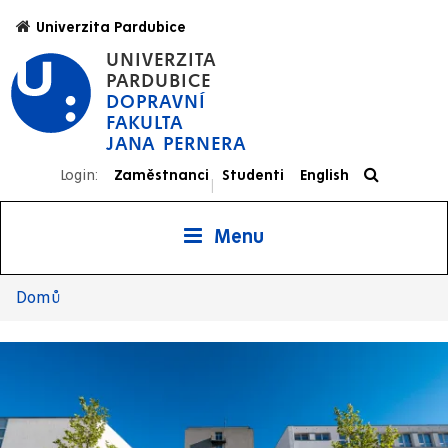
Přejít
Univerzita Pardubice
k
UNIVERZITA
hlavnímu
PARDUBICE
obsahu
DOPRAVNÍ
FAKULTA
JANA PERNERA
Login:
Zaměstnanci
Studenti
English
|
Menu
Domů
Drobečková
navigace