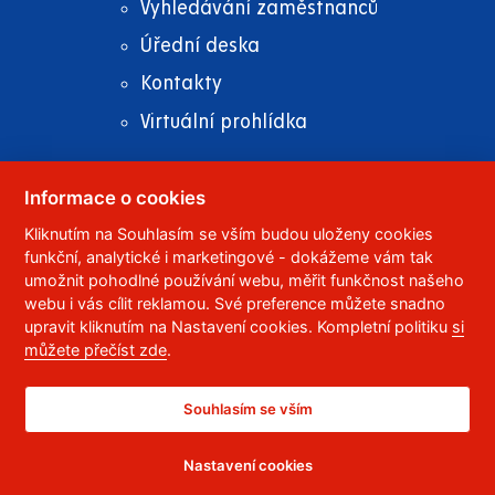
Vyhledávání zaměstnanců
Úřední deska
Kontakty
Virtuální prohlídka
Informace o cookies
Kliknutím na Souhlasím se vším budou uloženy cookies
© 2023
Univerzita Pardubice
,
Studentská 95
,
funkční, analytické i marketingové - dokážeme vám tak
532 10
Pardubice 2
umožnit pohodlné používání webu, měřit funkčnost našeho
Telefon:
466 036 111, 466 036 112, 466 036 113
webu i vás cílit reklamou. Své preference můžete snadno
upravit kliknutím na Nastavení cookies. Kompletní politiku
si
,
Správce webu
RSS
můžete přečíst zde
.
ID datové schránky:
f5vj9hu
Prohlášení o přístupnosti
Souhlasím se vším
Nastavení cookies
CC BY-NC-ND 4.0 CZ