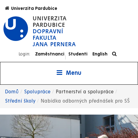
Přejít
Univerzita Pardubice
k
UNIVERZITA
hlavnímu
PARDUBICE
obsahu
DOPRAVNÍ
FAKULTA
JANA PERNERA
Login:
Zaměstnanci
Studenti
English
|
Menu
Domů
Spolupráce
Partnerství a spolupráce
Drobečková
Střední školy
Nabídka odborných přednášek pro SŠ
navigace