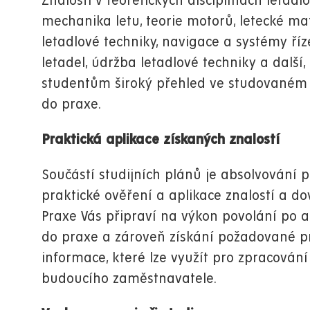
Znalosti v teoretických disciplínách letad
mechanika letu, teorie motorů, letecké mat
letadlové techniky, navigace a systémy říz
letadel, údržba letadlové techniky a další
studentům široký přehled ve studovaném 
do praxe.
Praktická aplikace získaných znalostí
Součástí studijních plánů je absolvování
praktické ověření a aplikace znalostí a do
Praxe Vás připraví na výkon povolání po 
do praxe a zároveň získání požadované pr
informace, které lze využít pro zpracován
budoucího zaměstnavatele.