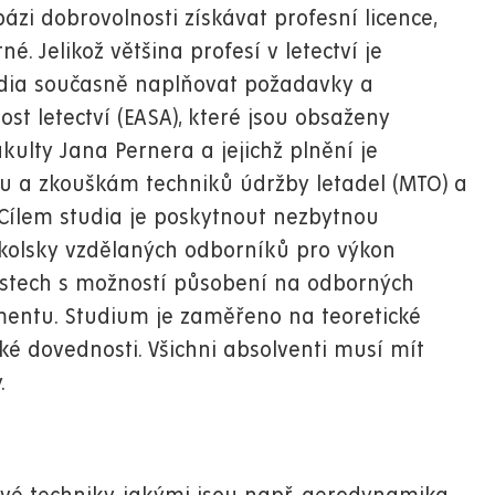
zi dobrovolnosti získávat profesní licence,
. Jelikož většina profesí v letectví je
dia současně naplňovat požadavky a
t letectví (EASA), které jsou obsaženy
lty Jana Pernera a jejichž plnění je
u a zkouškám techniků údržby letadel (MTO) a
. Cílem studia je poskytnout nezbytnou
školsky vzdělaných odborníků pro výkon
ostech s možností působení na odborných
mentu. Studium je zaměřeno na teoretické
é dovednosti. Všichni absolventi musí mít
.