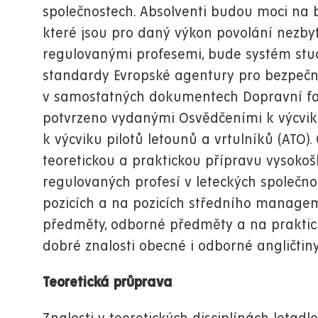
společnostech. Absolventi budou moci na bá
které jsou pro daný výkon povolání nezbytné
regulovanými profesemi, bude systém stu
standardy Evropské agentury pro bezpečnos
v samostatných dokumentech Dopravní faku
potvrzeno vydanými Osvědčeními k výcvik
k výcviku pilotů letounů a vrtulníků (ATO)
teoretickou a praktickou přípravu vysoko
regulovaných profesí v leteckých společn
pozicích a na pozicích středního manage
předměty, odborné předměty a na praktick
dobré znalosti obecné i odborné angličtiny
Teoretická průprava