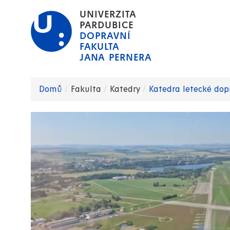
Přejít
UNIVERZITA
k
PARDUBICE
DOPRAVNÍ
hlavnímu
FAKULTA
obsahu
JANA PERNERA
Domů
Fakulta
Katedry
Katedra letecké dop
Drobečková
navigace