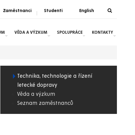
Zaměstnanci
Studenti
English
|
UM
VĚDA A VÝZKUM
SPOLUPRÁCE
KONTAKTY
Technika, technologie a řízení
02.
letecké dopravy
Věda a výzkum
DFJP
Seznam zaměstnanců