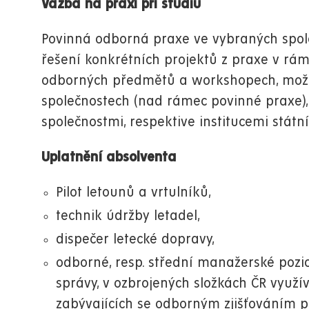
Vazba na praxi při studiu
Povinná odborná praxe ve vybraných spole
řešení konkrétních projektů z praxe v rám
odborných předmětů a workshopech, možno
společnostech (nad rámec povinné praxe)
společnostmi, respektive institucemi státní
Uplatnění absolventa
Pilot letounů a vrtulníků,
technik údržby letadel,
dispečer letecké dopravy,
odborné, resp. střední manažerské pozice
správy, v ozbrojených složkách ČR využíva
zabývajících se odborným zjišťováním p