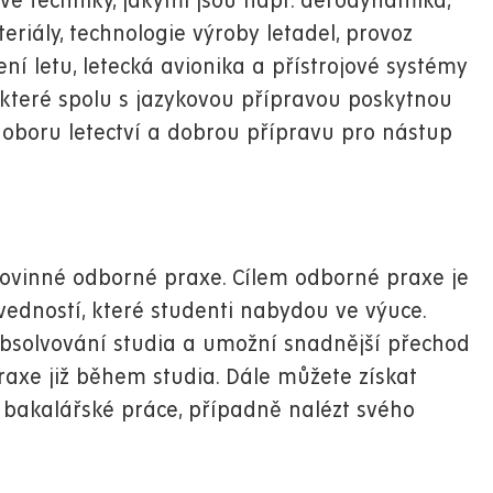
lové techniky, jakými jsou např. aerodynamika,
eriály, technologie výroby letadel, provoz
ení letu, letecká avionika a přístrojové systémy
, které spolu s jazykovou přípravou poskytnou
oboru letectví a dobrou přípravu pro nástup
 povinné odborné praxe. Cílem odborné praxe je
vedností, které studenti nabydou ve výuce.
absolvování studia a umožní snadnější přechod
axe již během studia. Dále můžete získat
í bakalářské práce, případně nalézt svého