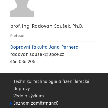
prof. Ing. Radovan Soušek, Ph.D.
Profesor
Dopravní fakulta Jana Pernera
radovan.sousek@upce.cz
466 036 205
Technika, technologie a řízení letecké
02.
dopravy
Věda a výzkum
DFJP
Seznam zaměstnanců