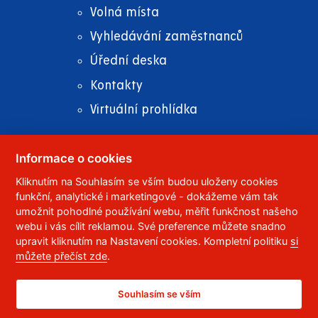
Volná místa
Vyhledávání zaměstnanců
Úřední deska
Kontakty
Virtuální prohlídka
Informace o cookies
Kliknutím na Souhlasím se vším budou uloženy cookies
© 2023
Univerzita Pardubice
,
Studentská 95
,
funkční, analytické i marketingové - dokážeme vám tak
532 10
Pardubice 2
umožnit pohodlné používání webu, měřit funkčnost našeho
Telefon:
466 036 111, 466 036 112, 466 036 113
webu i vás cílit reklamou. Své preference můžete snadno
upravit kliknutím na Nastavení cookies. Kompletní politiku
si
,
Správce webu
RSS
můžete přečíst zde
.
ID datové schránky:
f5vj9hu
Prohlášení o přístupnosti
Souhlasím se vším