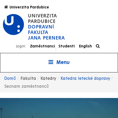
Přejít
Univerzita Pardubice
k
UNIVERZITA
hlavnímu
PARDUBICE
obsahu
DOPRAVNÍ
FAKULTA
JANA PERNERA
Login:
Zaměstnanci
Studenti
English
|
Menu
Domů
Fakulta
Katedry
Katedra letecké dopravy
Drobečková
Seznam zaměstnanců
navigace