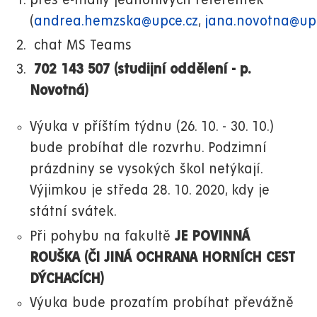
přes e-maily jednotlivých referentek
(
andrea.hemzska@upce.cz
,
jana.novotna@up
chat MS Teams
702 143 507 (studijní oddělení - p.
Novotná)
Výuka v příštím týdnu (26. 10. - 30. 10.)
bude probíhat dle rozvrhu. Podzimní
prázdniny se vysokých škol netýkají.
Výjimkou je středa 28. 10. 2020, kdy je
státní svátek.
Při pohybu na fakultě
JE POVINNÁ
ROUŠKA (ČI JINÁ OCHRANA HORNÍCH CEST
DÝCHACÍCH)
Výuka bude prozatím probíhat převážně