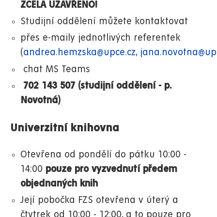
ZCELA UZAVŘENO!
Studijní oddělení můžete kontaktovat
přes e-maily jednotlivých referentek
(
andrea.hemzska@upce.cz
,
jana.novotna@up
chat MS Teams
702 143 507 (studijní oddělení - p.
Novotná)
Univerzitní knihovna
Otevřena od pondělí do pátku 10:00 -
14:00
pouze pro vyzvednutí předem
objednaných knih
Její pobočka FZS otevřena v úterý a
čtvtrek od 10:00 - 12:00, a to pouze pro