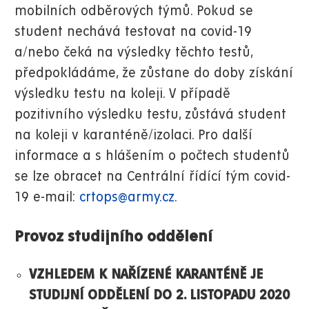
mobilních odběrových týmů. Pokud se
student nechává testovat na covid-19
a/nebo čeká na výsledky těchto testů,
předpokládáme, že zůstane do doby získání
výsledku testu na koleji. V případě
pozitivního výsledku testu, zůstává student
na koleji v karanténě/izolaci. Pro další
informace a s hlášením o počtech studentů
se lze obracet na Centrální řídící tým covid-
19 e-mail:
crtops@army.cz
.
Provoz studijního oddělení
VZHLEDEM K NAŘÍZENÉ KARANTÉNĚ JE
STUDIJNÍ ODDĚLENÍ DO 2. LISTOPADU 2020