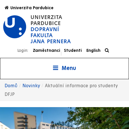
Přejít
Univerzita Pardubice
k
UNIVERZITA
hlavnímu
PARDUBICE
obsahu
DOPRAVNÍ
FAKULTA
JANA PERNERA
Login:
Zaměstnanci
Studenti
English
|
Menu
Domů
Novinky
Aktuální informace pro studenty
Drobečková
DFJP
navigace