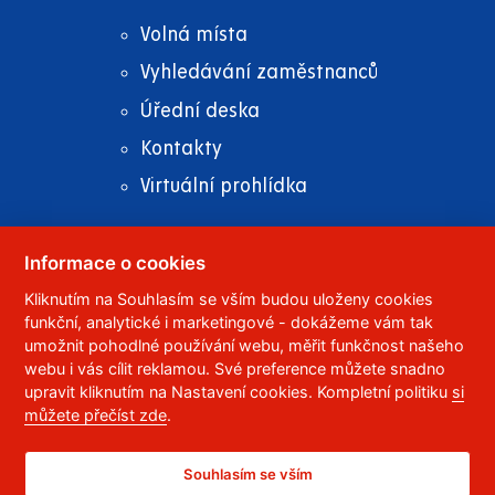
Volná místa
Vyhledávání zaměstnanců
Úřední deska
Kontakty
Virtuální prohlídka
Informace o cookies
© 2023
Univerzita Pardubice
,
Studentská 95
,
Kliknutím na Souhlasím se vším budou uloženy cookies
funkční, analytické i marketingové - dokážeme vám tak
532 10
Pardubice 2
umožnit pohodlné používání webu, měřit funkčnost našeho
Telefon:
466 036 111, 466 036 112, 466 036 113
webu i vás cílit reklamou. Své preference můžete snadno
upravit kliknutím na Nastavení cookies. Kompletní politiku
si
,
Správce webu
RSS
můžete přečíst zde
.
ID datové schránky:
f5vj9hu
Prohlášení o přístupnosti
Souhlasím se vším