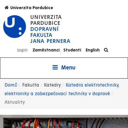
Přejít
Univerzita Pardubice
k
UNIVERZITA
hlavnímu
PARDUBICE
obsahu
DOPRAVNÍ
FAKULTA
JANA PERNERA
Login:
Zaměstnanci
Studenti
English
|
Menu
Domů
Fakulta
Katedry
Katedra elektrotechniky,
Drobečková
elektroniky a zabezpečovací techniky v dopravě
Aktuality
navigace