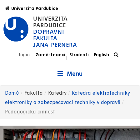
Přejít
Univerzita Pardubice
k
UNIVERZITA
hlavnímu
PARDUBICE
obsahu
DOPRAVNÍ
FAKULTA
JANA PERNERA
Login:
Zaměstnanci
Studenti
English
|
Menu
Domů
Fakulta
Katedry
Katedra elektrotechniky,
Drobečková
elektroniky a zabezpečovací techniky v dopravě
Pedagogická činnost
navigace