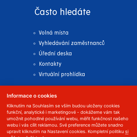
Často hledáte
Volná místa
Vyhledávání zaměstnanců
Úřední deska
Kontakty
Virtuální prohlídka
Informace o cookies
Kliknutím na Souhlasím se vším budou uloženy cookies
© 2023
Univerzita Pardubice
,
Studentská 95
,
funkční, analytické i marketingové - dokážeme vám tak
532 10
Pardubice 2
umožnit pohodlné používání webu, měřit funkčnost našeho
Telefon:
466 036 111, 466 036 112, 466 036 113
webu i vás cílit reklamou. Své preference můžete snadno
upravit kliknutím na Nastavení cookies. Kompletní politiku
si
,
Správce webu
RSS