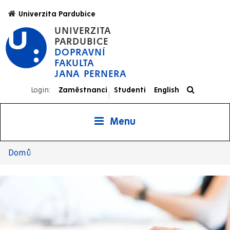
Přejít
Univerzita Pardubice
k
UNIVERZITA
hlavnímu
PARDUBICE
obsahu
DOPRAVNÍ
FAKULTA
JANA PERNERA
Login:
Zaměstnanci
Studenti
English
|
Menu
Domů
Drobečková
navigace