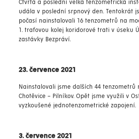
Čtvrtá a poslední velká tenzometrická inst
udála v poslední srpnový den. Tentokrát 
počasí nainstalovali 16 tenzometrů na m
1. traťovou kolej koridorové trati v úseku 
zastávky Bezpráví.
23. července 2021
Nainstalovali jsme dalších 44 tenzometrů 
Chotěvice – Pilníkov. Opět jsme využili v O
vyzkoušené jednotenzometrické zapojení.
3. července 2021