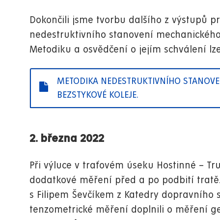
Dokončili jsme tvorbu dalšího z výstupů p
nedestruktivního stanovení mechanického n
Metodiku a osvědčení o jejím schválení lz
METODIKA NEDESTRUKTIVNÍHO STANOVEN
BEZSTYKOVÉ KOLEJE.
2. března 2022
Při výluce v traťovém úseku Hostinné – Tr
dodatkové měření před a po podbití tratě.
s Filipem Ševčíkem z Katedry dopravního s
tenzometrické měření doplnili o měření g