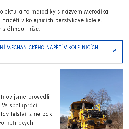
rojektu, a to metodiky s názvem Metodika
apětí v kolejnicích bezstykové koleje.
e stáhnout níže.
Í MECHANICKÉHO NAPĚTÍ V KOLEJNICÍCH
utnov jsme provedli
 Ve spolupráci
tavitelství jsme pak
eometrických