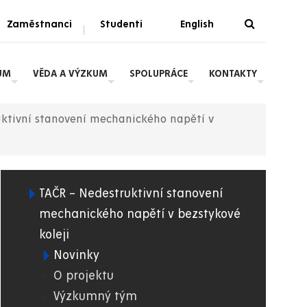
Zaměstnanci
Studenti
English
|
UM
VĚDA A VÝZKUM
SPOLUPRÁCE
KONTAKTY
uktivní stanovení mechanického napětí v
TAČR – Nedestruktivní stanovení
02.
mechanického napětí v bezstykové
koleji
DFJP
Novinky
O projektu
Výzkumný tým