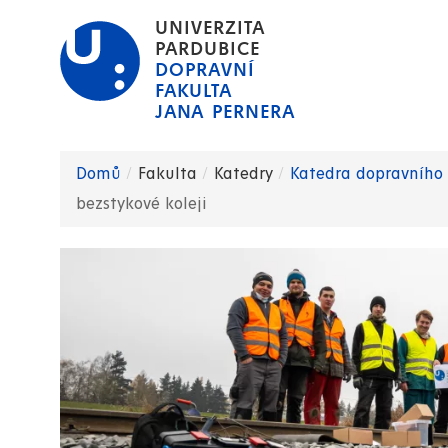
Přejít
UNIVERZITA
k
PARDUBICE
DOPRAVNÍ
hlavnímu
FAKULTA
obsahu
JANA PERNERA
Domů
Fakulta
Katedry
Katedra dopravního s
Drobečková
bezstykové koleji
navigace