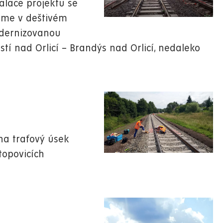
alace projektu se
jsme v deštivém
odernizovanou
Ústí nad Orlicí – Brandýs nad Orlicí, nedaleko
na traťový úsek
stopovicích