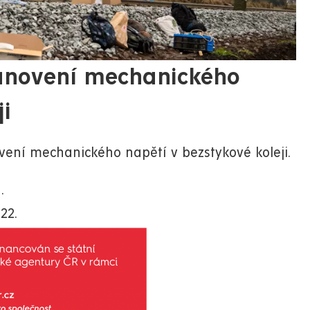
tanovení mechanického
ji
vení mechanického napětí v bezstykové koleji.
.
22.