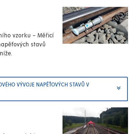
ního vzorku – Měřicí
napěťových stavů
níže.
OVÉHO VÝVOJE NAPĚŤOVÝCH STAVŮ V