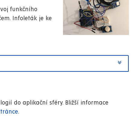
ývoj funkčního
em. Infoleták je ke
gií do aplikační sféry. Bližší informace
tránce
.