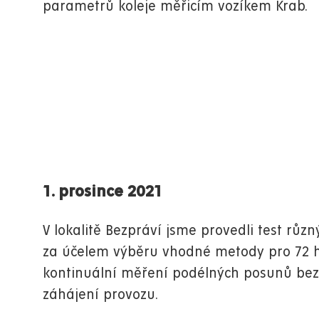
parametrů koleje měřicím vozíkem Krab.
1. prosince 2021
V lokalitě Bezpráví jsme provedli test růz
za účelem výběru vhodné metody pro 72 
kontinuální měření podélných posunů bezs
záhájení provozu.