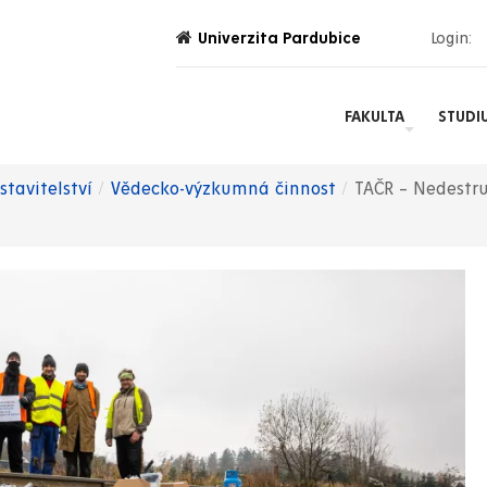
Univerzita Pardubice
Login:
FAKULTA
STUDI
tavitelství
Vědecko-výzkumná činnost
TAČR – Nedestr