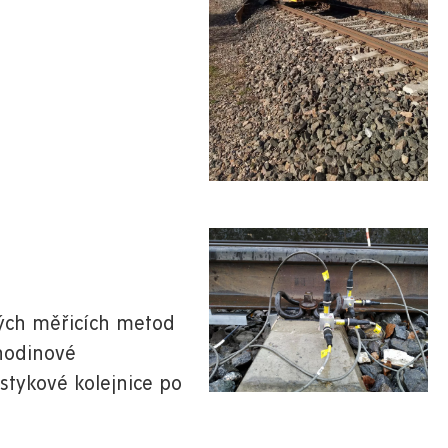
ných měřicích metod
hodinové
tykové kolejnice po