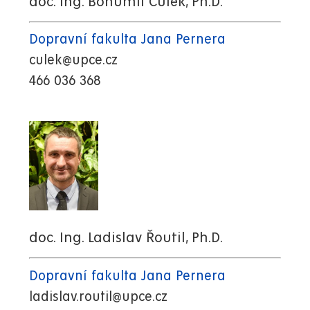
doc. Ing. Bohumil Culek, Ph.D.
Dopravní fakulta Jana Pernera
culek@upce.cz
466 036 368
doc. Ing. Ladislav Řoutil, Ph.D.
Dopravní fakulta Jana Pernera
ladislav.routil@upce.cz