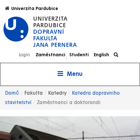
Přejít
Univerzita Pardubice
k
UNIVERZITA
hlavnímu
PARDUBICE
obsahu
DOPRAVNÍ
FAKULTA
JANA PERNERA
Login:
Zaměstnanci
Studenti
English
|
Menu
Domů
Fakulta
Katedry
Katedra dopravního
Drobečková
stavitelství
Zaměstnanci a doktorandi
navigace