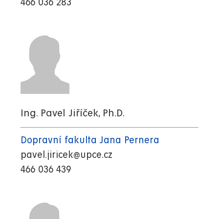
466 036 283
Ing. Pavel Jiříček, Ph.D.
Dopravní fakulta Jana Pernera
pavel.jiricek@upce.cz
466 036 439